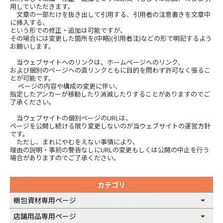
用していただきます。
文章の一部だけを抜き出して引用する、引用者の注意書きを文章中
に挿入する、
という形での修正・追加は可能ですが、
その場合には変更した箇所を(中略)(引用者注)などの形で明記するよう
お願いします。
当ウェブサイトへのリンクは、ホームページへのリンク、
および個別のページへの直リンクともに目的を問わず許可なく張るこ
とが可能です。
ページの内容や構成の変更に伴い、
指定したアンカーが移動したり消滅したりすることがありますのでご
了承ください。
当ウェブサイトの個別ページのURLは、
ページを公開し続ける限り変更しないのが当ウェブサイトの運営方針
です。
ただし、まれにやむをえない事情により、
理由の説明・事前の警告なしにURLの変更もしくは公開の中止を行う
場合がありますのでご了承ください。
カテゴリ
梱包資材専用ページ
店舗用品専用ページ