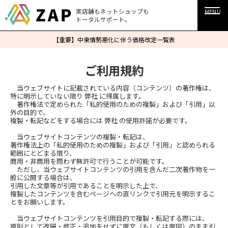
実店舗もネットショップも
MENU
トータルサポート。
【重要】中東情勢悪化に伴う価格改定一覧表
ご利用規約
当ウェブサイトに記載されている内容（コンテンツ）の著作権は、
特に明示していない限り 弊社 に帰属します。
著作権法で定められた「私的使用のための複製」および「引用」以
外の目的で、
複製・転記などをする場合には 弊社 の使用許諾が必要です。
当ウェブサイトコンテンツの複製・転記は、
著作権法上の「私的使用のための複製」および「引用」と認められる
範囲にとどまる限り、
商用・非商用を問わず無許可で行うことが可能です。
ただし、当ウェブサイトコンテンツの引用を含んだ二次著作物を一
般に公開する場合は、
引用した文章等が引用であることを明示した上で、
複製したコンテンツを含むページへの直リンクで引用元を明示するこ
とをお願いします。
当ウェブサイトコンテンツを引用目的で複製・転記する際には、
原則として改編・修正・追加をせずに原文（もしくは原図）のまま引