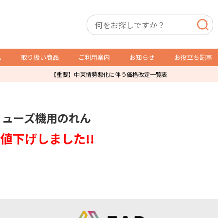
ム
取り扱い商品
ご利用案内
お知らせ
お役立ち記事
【重要】中東情勢悪化に伴う価格改定一覧表
店舗用備品
トレカ用備品・什器
ミューズ機用のれん
P製品
スリーブ・サイドローダー
レジ袋
オリパ販売用品
値下げしました!!
防犯製品
ショーケース
店舗什器
ガチャ・自販機用紙箱
ダミーケース
通販発送用
トレカ販売用品
その他店舗運営用資材
POSレジ用ラベル