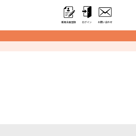
新規会員登録
ログイン
お問い合わせ
クレーンゲーム用備品
カゴ・カート
取り出し口クッション
アミューズ用景品袋
硬貨収納用カップ
アルミ保冷バッグ
オリジナル商品一覧