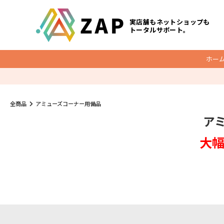
実店舗もネットショップも
トータルサポート。
ホー
梱包資材
全商品
アミューズコーナー用備品
ア
底マチ付ビニールクッションバッグ
O
クッション封筒
大幅
メール便ケース
宅配レター封筒
宅配ビニール袋
ダンボール
宅配袋