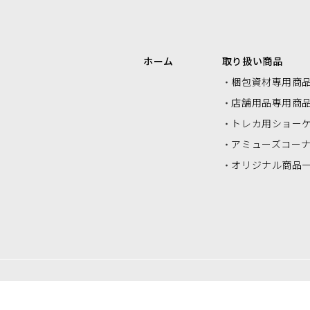
エアクッションロール・エアクッシ
ク
ョンシート
ホーム
取り扱い商品
梱包資材専用商
店舗用品専用商
トレカ用ショー
アミューズコー
オリジナル商品