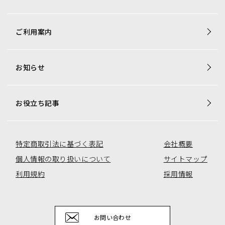
商品一覧
ご利用案内
梱包資材専用商品
店舗用品専用商品
お知らせ
トレカ用ショーケース・消耗品
アミューズコーナー用備品
オリジナル商品一覧
お役立ち記事
特定商取引法に基づく表記
会社概要
個人情報の取り扱いについて
サイトマップ
利用規約
採用情報
お問い合わせ