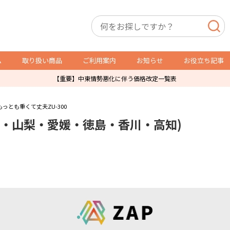
ム
取り扱い商品
ご利用案内
お知らせ
お役立ち記事
【重要】中東情勢悪化に伴う価格改定一覧表
店舗用備品
トレカ用備品・什器
もっとも重くて丈夫ZU-300
野・山梨・愛媛・徳島・香川・高知)
P製品
スリーブ・サイドローダー
レジ袋
オリパ販売用品
防犯製品
ショーケース
店舗什器
ガチャ・自販機用紙箱
ダミーケース
通販発送用
トレカ販売用品
その他店舗運営用資材
POSレジ用ラベル