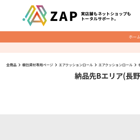
実店舗もネットショップも
トータルサポート。
ホー
梱包資材
全商品
梱包資材専用ページ
エアクッションロール
エアクッションロール
納品先Bエリア(長
底マチ付ビニールクッションバッグ
O
クッション封筒
メール便ケース
宅配レター封筒
宅配ビニール袋
ダンボール
宅配袋