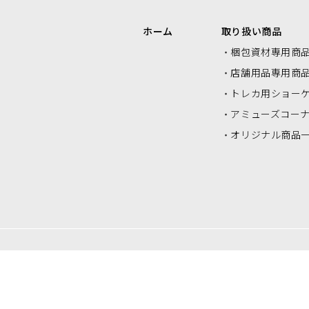
エアクッションロール・エアクッシ
ク
ホーム
取り扱い商品
ョンシート
梱包資材専用商
店舗用品専用商
トレカ用ショー
アミューズコー
オリジナル商品