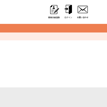
新規会員登録
ログイン
お問い合わせ
クレーンゲーム用備品
カゴ・カート
取り出し口クッション
アミューズ用景品袋
硬貨収納用カップ
アルミ保冷バッグ
オリジナル商品一覧