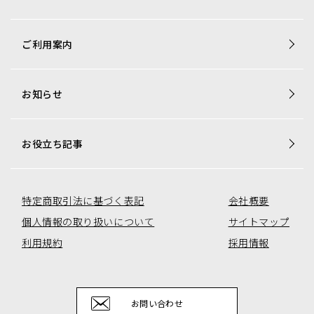
商品一覧
ご利用案内
梱包資材専用商品
店舗用品専用商品
お知らせ
トレカ用ショーケース・消耗品
アミューズコーナー用備品
オリジナル商品一覧
お役立ち記事
特定商取引法に基づく表記
会社概要
個人情報の取り扱いについて
サイトマップ
利用規約
採用情報
お問い合わせ