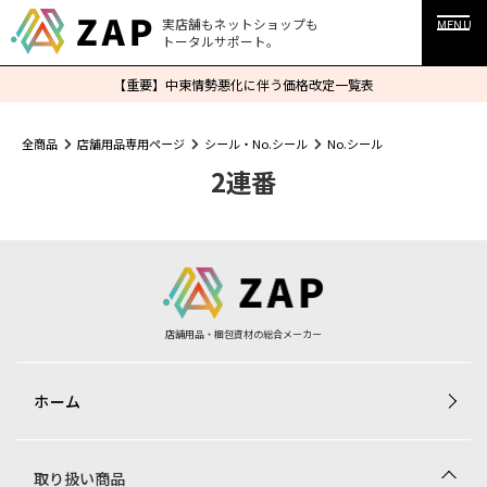
実店舗もネットショップも
MENU
トータルサポート。
【重要】中東情勢悪化に伴う価格改定一覧表
全商品
店舗用品専用ページ
シール・No.シール
No.シール
2連番
店舗用品・梱包資材の総合メーカー
ホーム
取り扱い商品