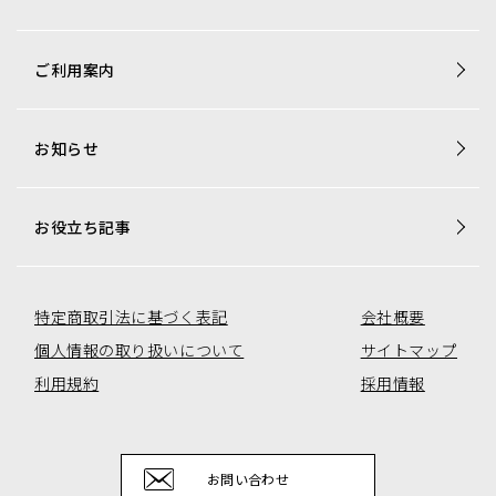
商品一覧
ご利用案内
梱包資材専用商品
店舗用品専用商品
お知らせ
トレカ用ショーケース・消耗品
アミューズコーナー用備品
オリジナル商品一覧
お役立ち記事
特定商取引法に基づく表記
会社概要
個人情報の取り扱いについて
サイトマップ
利用規約
採用情報
お問い合わせ