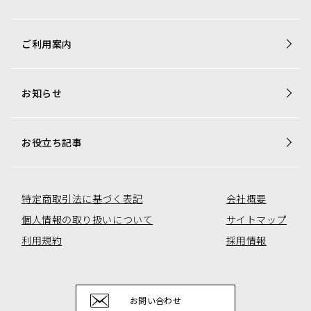
商品一覧
ご利用案内
梱包資材専用商品
店舗用品専用商品
お知らせ
トレカ用ショーケース・消耗品
アミューズコーナー用備品
オリジナル商品一覧
お役立ち記事
特定商取引法に基づく表記
会社概要
個人情報の取り扱いについて
サイトマップ
利用規約
採用情報
お問い合わせ