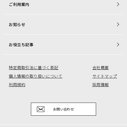
商品一覧
ご利用案内
梱包資材専用商品
店舗用品専用商品
お知らせ
トレカ用ショーケース・消耗品
アミューズコーナー用備品
オリジナル商品一覧
お役立ち記事
特定商取引法に基づく表記
会社概要
個人情報の取り扱いについて
サイトマップ
利用規約
採用情報
お問い合わせ