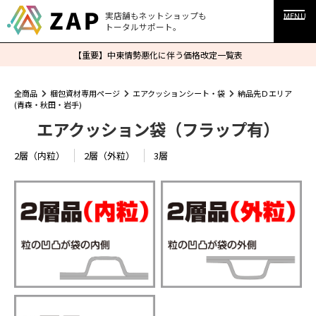
実店舗もネットショップも
MENU
トータルサポート。
【重要】中東情勢悪化に伴う価格改定一覧表
全商品
梱包資材専用ページ
エアクッションシート・袋
納品先Ｄエリア
(青森・秋田・岩手)
エアクッション袋（フラップ有）
2層（内粒）
2層（外粒）
3層