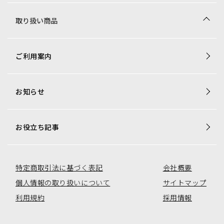
取り扱い商品
商品一覧
ご利用案内
梱包資材専用商品
店舗用品専用商品
お知らせ
トレカ用ショーケース・消耗品
アミューズコーナー用備品
オリジナル商品一覧
お役立ち記事
特定商取引法に基づく表記
会社概要
個人情報の取り扱いについて
サイトマップ
利用規約
採用情報