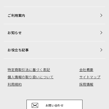
商品一覧
ご利用案内
梱包資材専用商品
店舗用品専用商品
お知らせ
トレカ用ショーケース・消耗品
アミューズコーナー用備品
オリジナル商品一覧
お役立ち記事
特定商取引法に基づく表記
会社概要
個人情報の取り扱いについて
サイトマップ
利用規約
採用情報
お問い合わせ