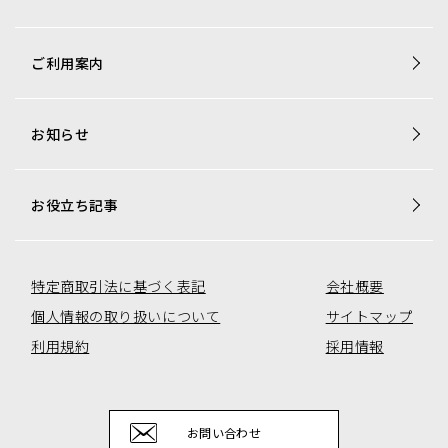
商品一覧
ご利用案内
梱包資材専用商品
店舗用品専用商品
お知らせ
トレカ用ショーケース・消耗品
アミューズコーナー用備品
オリジナル商品一覧
お役立ち記事
特定商取引法に基づく表記
会社概要
個人情報の取り扱いについて
サイトマップ
利用規約
採用情報
お問い合わせ