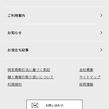
商品一覧
ご利用案内
梱包資材専用商品
店舗用品専用商品
お知らせ
トレカ用ショーケース・消耗品
アミューズコーナー用備品
オリジナル商品一覧
お役立ち記事
特定商取引法に基づく表記
会社概要
個人情報の取り扱いについて
サイトマップ
利用規約
採用情報
お問い合わせ