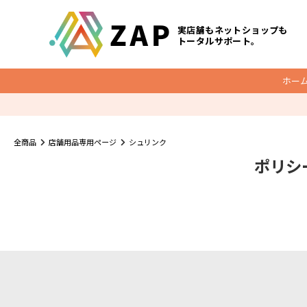
実店舗もネットショップも
トータルサポート。
ホー
梱包資材
全商品
店舗用品専用ページ
シュリンク
ポリシ
底マチ付ビニールクッションバッグ
O
クッション封筒
メール便ケース
宅配レター封筒
宅配ビニール袋
ダンボール
宅配袋