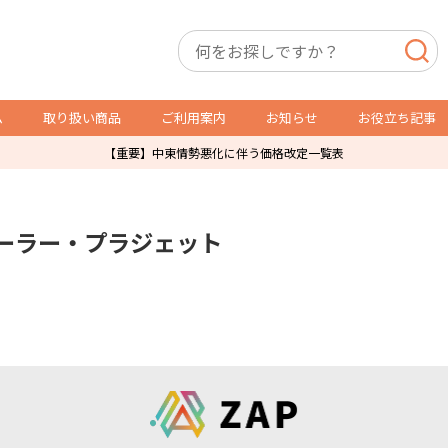
ム
取り扱い商品
ご利用案内
お知らせ
お役立ち記事
【重要】中東情勢悪化に伴う価格改定一覧表
店舗用備品
トレカ用備品・什器
ーラー・プラジェット
P製品
スリーブ・サイドローダー
レジ袋
オリパ販売用品
防犯製品
ショーケース
店舗什器
ガチャ・自販機用紙箱
ダミーケース
通販発送用
トレカ販売用品
その他店舗運営用資材
POSレジ用ラベル