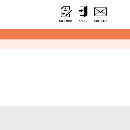
新規会員登録
ログイン
お問い合わせ
クレーンゲーム用備品
カゴ・カート
取り出し口クッション
アミューズ用景品袋
硬貨収納用カップ
アルミ保冷バッグ
オリジナル商品一覧