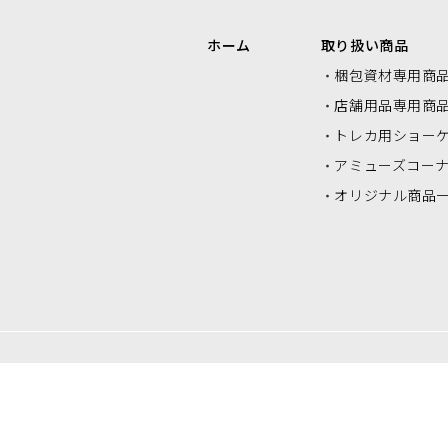
エアクッションロール・エアクッシ
ク
ホーム
取り扱い商品
ョンシート
梱包資材専用商
店舗用品専用商
トレカ用ショー
アミューズコー
オリジナル商品