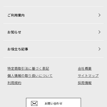
商品一覧
ご利用案内
梱包資材専用商品
店舗用品専用商品
お知らせ
トレカ用ショーケース・消耗品
アミューズコーナー用備品
オリジナル商品一覧
お役立ち記事
特定商取引法に基づく表記
会社概要
個人情報の取り扱いについて
サイトマップ
利用規約
採用情報
お問い合わせ