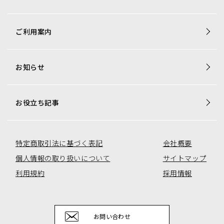
商品一覧
ご利用案内
梱包資材専用商品
店舗用品専用商品
お知らせ
トレカ用ショーケース・消耗品
アミューズコーナー用備品
オリジナル商品一覧
お役立ち記事
特定商取引法に基づく表記
会社概要
個人情報の取り扱いについて
サイトマップ
利用規約
採用情報
お問い合わせ