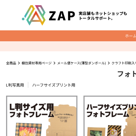
実店舗もネットショップも
トータルサポート。
ホー
梱包資材
全商品
梱包資材専用ページ
メール便ケース(薄型ダンボール)
クラフト印刷入
フォト
底マチ付ビニールクッションバッグ
O
クッション封筒
L判写真用
ハーフサイズプリント用
メール便ケース
宅配レター封筒
宅配ビニール袋
ダンボール
宅配袋