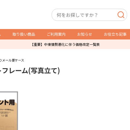
ム
取り扱い商品
ご利用案内
お知らせ
お役立ち記事
【重要】中東情勢悪化に伴う価格改定一覧表
店舗用備品
トレカ用備品・什器
りメール便ケース
フレーム(写真立て)
P製品
スリーブ・サイドローダー
レジ袋
オリパ販売用品
防犯製品
ショーケース
店舗什器
ガチャ・自販機用紙箱
ダミーケース
通販発送用
トレカ販売用品
その他店舗運営用資材
POSレジ用ラベル