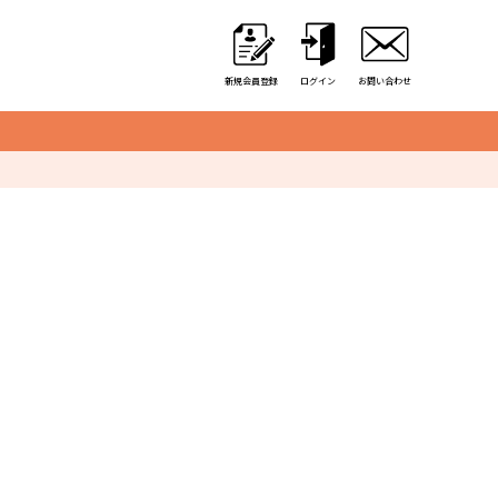
新規会員登録
ログイン
お問い合わせ
クレーンゲーム用備品
カゴ・カート
取り出し口クッション
アミューズ用景品袋
硬貨収納用カップ
アルミ保冷バッグ
オリジナル商品一覧