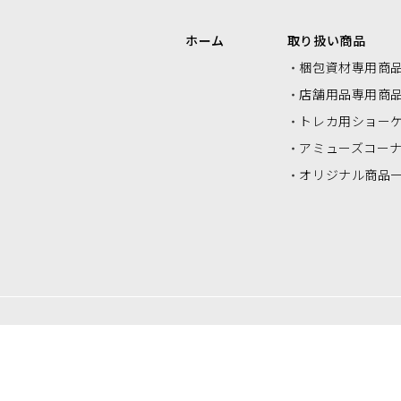
エアクッションロール・エアクッシ
ク
ホーム
取り扱い商品
ョンシート
梱包資材専用商
店舗用品専用商
トレカ用ショー
アミューズコー
オリジナル商品