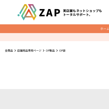
実店舗もネットショップも
トータルサポート。
ホー
梱包資材
全商品
店舗用品専用ページ
OP製品
OP袋
底マチ付ビニールクッションバッグ
O
クッション封筒
メール便ケース
宅配レター封筒
宅配ビニール袋
ダンボール
宅配袋