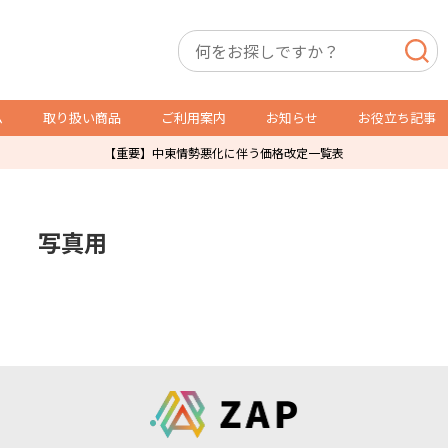
ム
取り扱い商品
ご利用案内
お知らせ
お役立ち記事
【重要】中東情勢悪化に伴う価格改定一覧表
店舗用備品
トレカ用備品・什器
写真用
P製品
スリーブ・サイドローダー
レジ袋
オリパ販売用品
防犯製品
ショーケース
店舗什器
ガチャ・自販機用紙箱
ダミーケース
通販発送用
トレカ販売用品
その他店舗運営用資材
POSレジ用ラベル