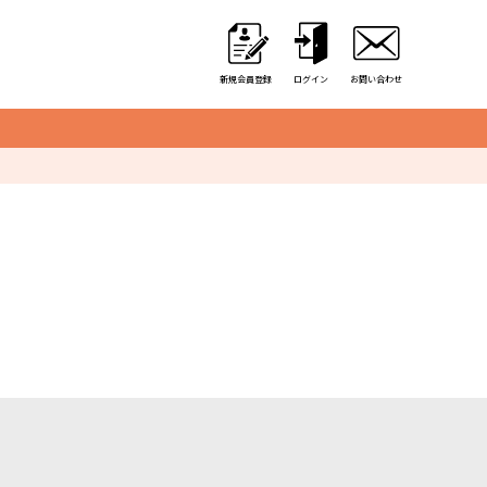
新規会員登録
ログイン
お問い合わせ
クレーンゲーム用備品
カゴ・カート
取り出し口クッション
アミューズ用景品袋
硬貨収納用カップ
アルミ保冷バッグ
オリジナル商品一覧