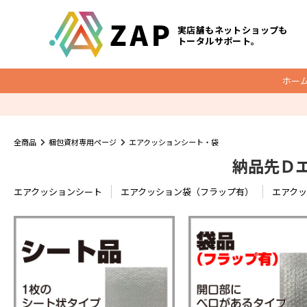
実店舗もネットショップも
トータルサポート。
ホー
梱包資材
全商品
梱包資材専用ページ
エアクッションシート・袋
納品先Ｄエ
底マチ付ビニールクッションバッグ
O
クッション封筒
エアクッションシート
エアクッション袋（フラップ有）
エアク
メール便ケース
宅配レター封筒
宅配ビニール袋
ダンボール
宅配袋