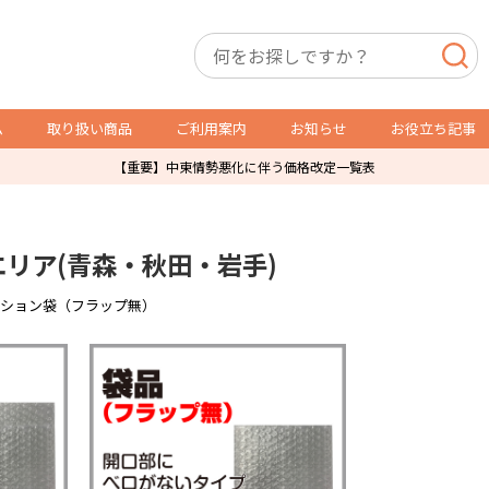
ム
取り扱い商品
ご利用案内
お知らせ
お役立ち記事
【重要】中東情勢悪化に伴う価格改定一覧表
店舗用備品
トレカ用備品・什器
リア(青森・秋田・岩手)
P製品
スリーブ・サイドローダー
レジ袋
オリパ販売用品
ッション袋（フラップ無）
防犯製品
ショーケース
店舗什器
ガチャ・自販機用紙箱
ダミーケース
通販発送用
トレカ販売用品
その他店舗運営用資材
POSレジ用ラベル