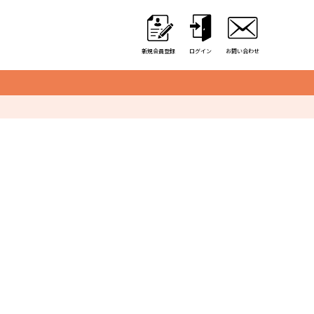
新規会員登録
ログイン
お問い合わせ
クレーンゲーム用備品
カゴ・カート
取り出し口クッション
アミューズ用景品袋
硬貨収納用カップ
アルミ保冷バッグ
オリジナル商品一覧