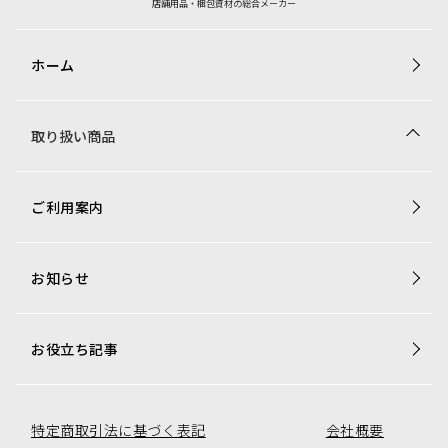
店舗用品・梱包資材の総合メーカー
ホーム
取り扱い商品
商品一覧
ご利用案内
梱包資材専用商品
店舗用品専用商品
お知らせ
トレカ用ショーケース・消耗品
アミューズコーナー用備品
オリジナル商品一覧
お役立ち記事
特定商取引法に基づく表記
会社概要