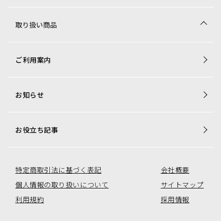
取り扱い商品
商品一覧
ご利用案内
梱包資材専用商品
店舗用品専用商品
お知らせ
トレカ用ショーケース・消耗品
アミューズコーナー用備品
オリジナル商品一覧
お役立ち記事
特定商取引法に基づく表記
会社概要
個人情報の取り扱いについて
サイトマップ
利用規約
採用情報