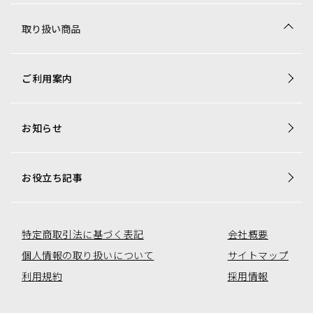
取り扱い商品
商品一覧
ご利用案内
梱包資材専用商品
店舗用品専用商品
お知らせ
トレカ用ショーケース・消耗品
アミューズコーナー用備品
オリジナル商品一覧
お役立ち記事
特定商取引法に基づく表記
会社概要
個人情報の取り扱いについて
サイトマップ
利用規約
採用情報