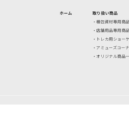
エアクッションロール・エアクッシ
ク
ホーム
取り扱い商品
ョンシート
梱包資材専用商
店舗用品専用商
トレカ用ショー
アミューズコー
オリジナル商品