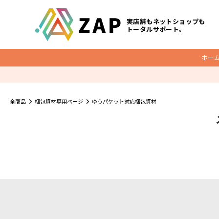
実店舗もネットショップも
トータルサポート。
ホー
梱包資材
全商品
梱包資材専用ページ
ゆうパケット対応梱包資材
底マチ付ビニールクッションバッグ
O
クッション封筒
メール便ケース
宅配レター封筒
宅配ビニール袋
ダンボール
宅配袋