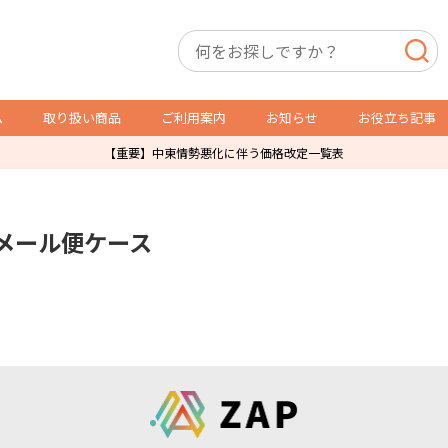
ム
取り扱い商品
ご利用案内
お知らせ
お役立ち記事
【重要】中東情勢悪化に伴う価格改定一覧表
店舗用備品
トレカ用備品・什器
メール便ケース
P製品
スリーブ・サイドローダー
レジ袋
オリパ販売用品
防犯製品
ショーケース
店舗什器
ガチャ・自販機用紙箱
ダミーケース
通販発送用
トレカ販売用品
その他店舗運営用資材
POSレジ用ラベル