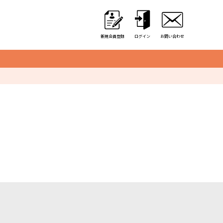
新規会員登録
ログイン
お問い合わせ
クレーンゲーム用備品
カゴ・カート
取り出し口クッション
アミューズ用景品袋
硬貨収納用カップ
アルミ保冷バッグ
オリジナル商品一覧