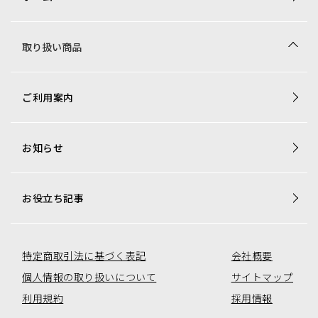
取り扱い商品
商品一覧
ご利用案内
梱包資材専用商品
店舗用品専用商品
お知らせ
トレカ用ショーケース・消耗品
アミューズコーナー用備品
オリジナル商品一覧
お役立ち記事
特定商取引法に基づく表記
会社概要
個人情報の取り扱いについて
サイトマップ
利用規約
採用情報