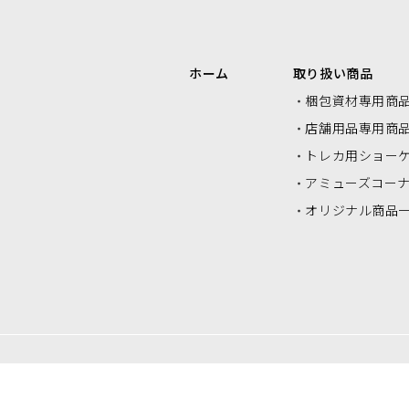
エアクッションロール・エアクッシ
ク
ョンシート
ホーム
取り扱い商品
梱包資材専用商
店舗用品専用商
トレカ用ショー
アミューズコー
オリジナル商品