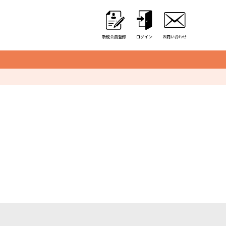
新規会員登録
ログイン
お問い合わせ
クレーンゲーム用備品
カゴ・カート
取り出し口クッション
アミューズ用景品袋
硬貨収納用カップ
アルミ保冷バッグ
オリジナル商品一覧