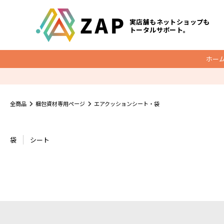
実店舗もネットショップも
トータルサポート。
ホー
梱包資材
全商品
梱包資材専用ページ
エアクッションシート・袋
底マチ付ビニールクッションバッグ
O
クッション封筒
袋
シート
メール便ケース
宅配レター封筒
宅配ビニール袋
ダンボール
宅配袋