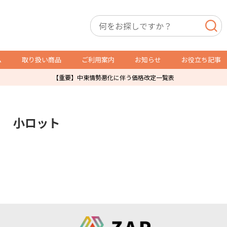
ム
取り扱い商品
ご利用案内
お知らせ
お役立ち記事
【重要】中東情勢悪化に伴う価格改定一覧表
店舗用備品
トレカ用備品・什器
小ロット
P製品
スリーブ・サイドローダー
レジ袋
オリパ販売用品
防犯製品
ショーケース
店舗什器
ガチャ・自販機用紙箱
ダミーケース
通販発送用
トレカ販売用品
その他店舗運営用資材
POSレジ用ラベル