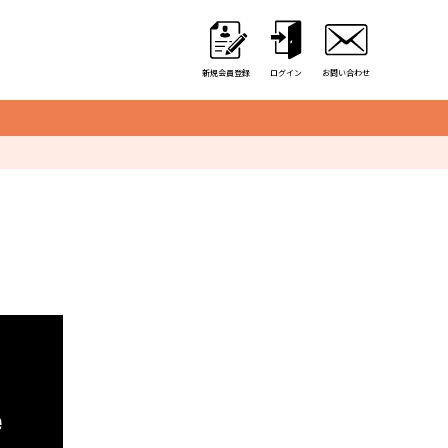
新規会員登録
ログイン
お問い合わせ
クレーンゲーム用備品
カゴ・カート
取り出し口クッション
アミューズ用景品袋
硬貨収納用カップ
アルミ保冷バッグ
オリジナル商品一覧