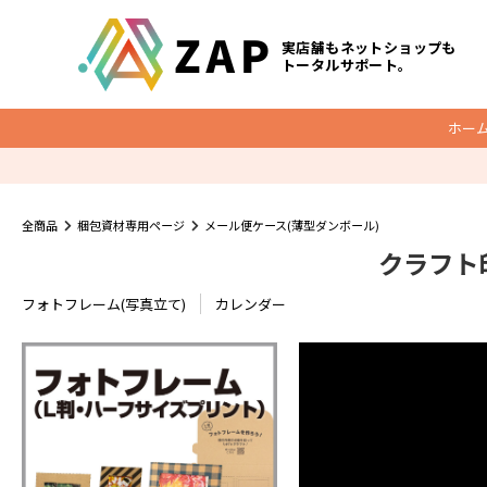
実店舗もネットショップも
トータルサポート。
ホー
梱包資材
全商品
梱包資材専用ページ
メール便ケース(薄型ダンボール)
クラフト
底マチ付ビニールクッションバッグ
O
クッション封筒
フォトフレーム(写真立て)
カレンダー
メール便ケース
宅配レター封筒
宅配ビニール袋
ダンボール
宅配袋