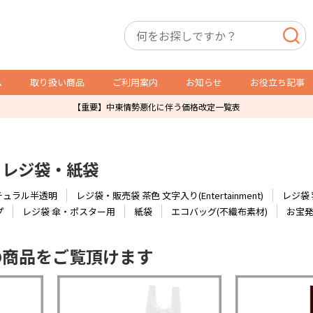
ム
取り扱い商品
ご利用案内
お知らせ
お役立ち記事
【重要】中東情勢悪化に伴う価格改定一覧表
店舗用備品
トレカ用備品・什器
レジ袋・紙袋
P製品
スリーブ・サイドローダー
レジ袋
オリパ販売用品
チュラル半透明
レジ袋・販売袋 茶色 文字入り(Entertainment)
レジ袋 
防犯製品
ショーケース
プ
レジ袋 傘・ポスター用
紙袋
エコバッグ(不織布素材)
お宝
店舗什器
ガチャ・自販機用紙箱
の商品をご覧頂けます
ダミーケース
通販発送用
トレカ販売用品
その他店舗運営用資材
POSレジ用ラベル