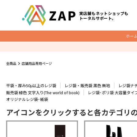
実店舗もネットショップも
トータルサポート。
ホー
梱包資材
全商品
店舗用品専用ページ
底マチ付ビニールクッションバッグ
O
クッション封筒
平袋・厚み50μ以上のレジ袋
レジ袋・販売袋 黒色 無地
レジ袋ナ
メール便ケース
販売袋 緑色 文字入り(The world of book)
レジ袋･ポリ袋 大容量タイ
オリジナルレジ袋･紙袋
宅配レター封筒
アイコンをクリックすると各カテゴリ
宅配ビニール袋
ダンボール
宅配袋