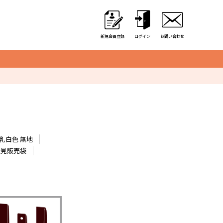
新規会員登録
ログイン
お問い合わせ
クレーンゲーム用備品
カゴ・カート
取り出し口クッション
乳白色 無地
アミューズ用景品袋
発見販売袋
硬貨収納用カップ
アルミ保冷バッグ
オリジナル商品一覧