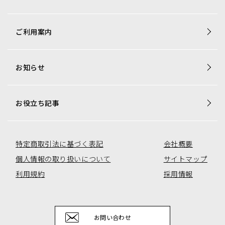
商品一覧
ご利用案内
梱包資材専用商品
店舗用品専用商品
お知らせ
トレカ用ショーケース・消耗品
アミューズコーナー用備品
オリジナル商品一覧
お役立ち記事
特定商取引法に基づく表記
会社概要
個人情報の取り扱いについて
サイトマップ
利用規約
採用情報
お問い合わせ